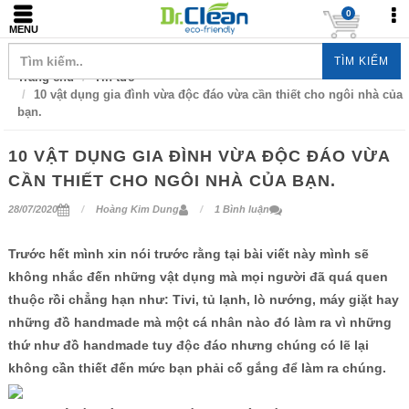
0
MENU
TÌM KIẾM
Trang chủ
Tin tức
10 vật dụng gia đình vừa độc đáo vừa cần thiết cho ngôi nhà của
bạn.
10 VẬT DỤNG GIA ĐÌNH VỪA ĐỘC ĐÁO VỪA
CẦN THIẾT CHO NGÔI NHÀ CỦA BẠN.
28/07/2020
Hoàng Kim Dung
1 Bình luận
Trước hết mình xin nói trước rằng tại bài viết này mình sẽ
không nhắc đến những vật dụng mà mọi người đã quá quen
thuộc rồi chẳng hạn như: Tivi, tủ lạnh, lò nướng, máy giặt hay
những đồ handmade mà một cá nhân nào đó làm ra vì những
thứ như đồ handmade tuy độc đáo nhưng chúng có lẽ lại
không cần thiết đến mức bạn phải cố gắng để làm ra chúng.