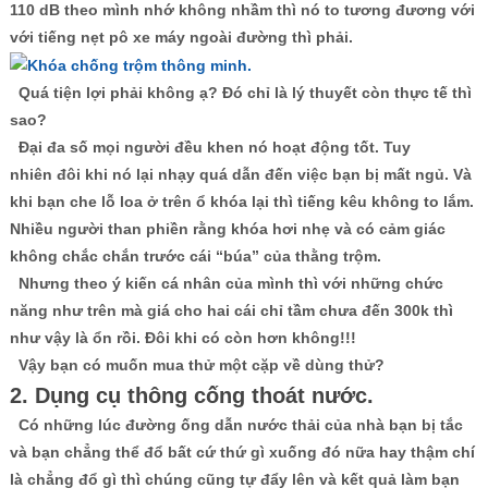
110 dB theo mình nhớ không nhầm thì nó to tương đương với
với tiếng nẹt pô xe máy ngoài đường thì phải.
Quá tiện lợi phải không ạ? Đó chỉ là lý thuyết còn thực tế thì
sao?
Đại đa số mọi người đều khen nó hoạt động tốt. Tuy
nhiên đôi khi nó lại nhạy quá dẫn đến việc bạn bị mất ngủ. Và
khi bạn che lỗ loa ở trên ổ khóa lại thì tiếng kêu không to lắm.
Nhiều người than phiền rằng khóa hơi nhẹ và có cảm giác
không chắc chắn trước cái “búa” của thằng trộm.
Nhưng theo ý kiến cá nhân của mình thì với những chức
năng như trên mà giá cho hai cái chỉ tầm chưa đến 300k thì
như vậy là ổn rồi. Đôi khi có còn hơn không!!!
Vậy bạn có muốn mua thử một cặp về dùng thử?
2. Dụng cụ thông cống thoát nước.
Có những lúc đường ống dẫn nước thải của nhà bạn bị tắc
và bạn chẳng thể đổ bất cứ thứ gì xuống đó nữa hay thậm chí
là chẳng đổ gì thì chúng cũng tự đẩy lên và kết quả làm bạn