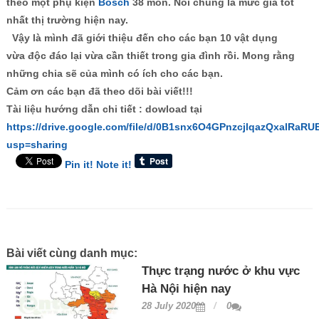
theo một phụ kiện
Bosch
38 món. Nói chung là mức giá tốt
nhất thị trường hiện nay.
Vậy là mình đã giới thiệu đến cho các bạn 10 vật dụng
vừa độc đáo lại vừa cần thiết trong gia đình rồi. Mong rằng
những chia sẽ của mình có ích cho các bạn.
Cảm ơn các bạn đã theo dõi bài viết!!!
Tài liệu hướng dẫn chi tiết : dowload tại
https://drive.google.com/file/d/0B1snx6O4GPnzcjlqazQxalRaRU
usp=sharing
Pin it!
Note it!
Bài viết cùng danh mục:
Thực trạng nước ở khu vực
Hà Nội hiện nay
28 July 2020
0