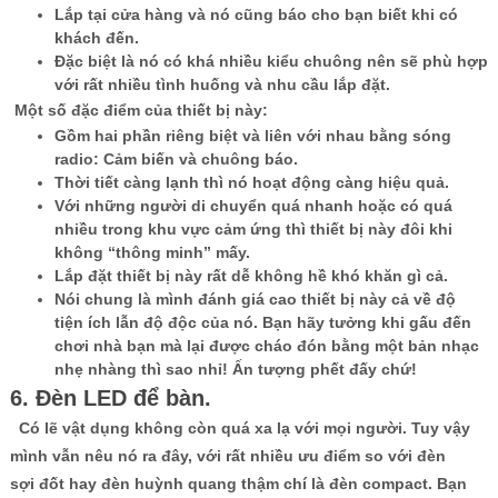
Lắp tại cửa hàng và nó cũng báo cho bạn biết khi có
khách đến.
Đặc biệt là nó có khá nhiều kiểu chuông nên sẽ phù hợp
với rất nhiều tình huống và nhu cầu lắp đặt.
Một số đặc điểm của thiết bị này:
Gồm hai phần riêng biệt và liên với nhau bằng sóng
radio: Cảm biến và chuông báo.
Thời tiết càng lạnh thì nó hoạt động càng hiệu quả.
Với những người di chuyển quá nhanh hoặc có quá
nhiều trong khu vực cảm ứng thì thiết bị này đôi khi
không “thông minh” mấy.
Lắp đặt thiết bị này rất dễ không hề khó khăn gì cả.
Nói chung là mình đánh giá cao thiết bị này cả về độ
tiện ích lẫn độ độc của nó. Bạn hãy tưởng khi gấu đến
chơi nhà bạn mà lại được cháo đón bằng một bản nhạc
nhẹ nhàng thì sao nhỉ! Ấn tượng phết đấy chứ!
6. Đèn LED để bàn.
Có lẽ vật dụng không còn quá xa lạ với mọi người. Tuy vậy
mình vẫn nêu nó ra đây, với rất nhiều ưu điểm so với đèn
sợi đốt hay đèn huỳnh quang thậm chí là đèn compact. Bạn