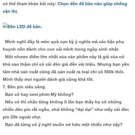
có thể tham khảo bài này:
Chọn đèn để bàn nào giúp chống
cận thị
.
Mình nghĩ đây là món quà cực kỳ ý nghĩa mà các bậc phụ
huynh nên dành cho con cái mình trong ngày sinh nhật.
Một nhược điểm lớn nhất của sản phẩm này là giá của nó
khá cao thậm chí có cái đèn giá đến vài triệu. Nhưng bạn yên
tâm nhà sản xuất cũng đã sản xuất ra loại chỉ có 500k thôi.
Mình thấy mọi người đánh giá cũng khá tốt.
7. Đèn pin siêu sáng.
Bạn có hay xem phim Mỹ không?
Nếu có thì chắc từng không ít lần bạn thấy họ có những
chiếc đèn pin rất ngầu, chứ không “dại dại” như mấy cái đèn
pin 20k ngoài chợ.
Bạn đã từng có ý nghĩ muốn sở hữu một chiếc như vậy?