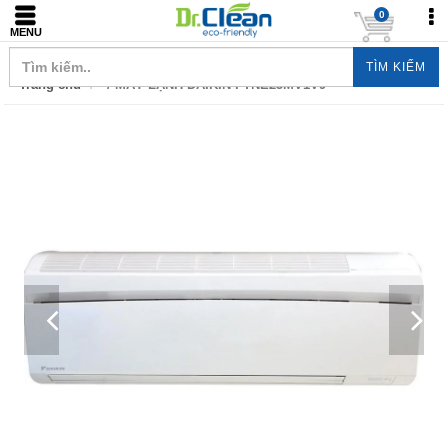
0
MENU
TÌM KIẾM
Trang chủ
/ MÁY LẠNH DAIKIN FTNE25MV1V9