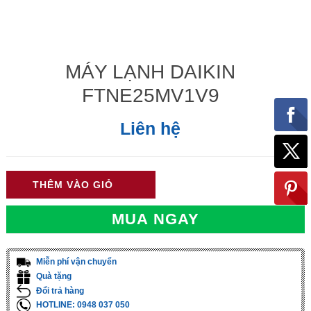
MÁY LẠNH DAIKIN
FTNE25MV1V9
Liên hệ
THÊM VÀO GIỎ
MUA NGAY
Miễn phí vận chuyển
Quà tặng
Đổi trả hàng
HOTLINE: 0948 037 050