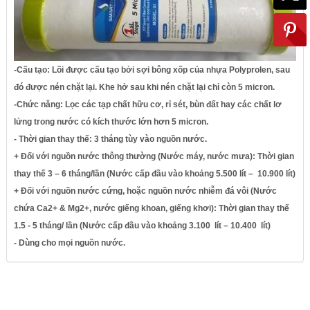
-Cấu tạo: Lõi được cấu tạo bởi sợi bông xốp của nhựa Polyprolen, sau
đó được nén chặt lại. Khe hở sau khi nén chặt lại chỉ còn 5 micron.
-Chức năng: Lọc các tạp chất hữu cơ, rỉ sét, bùn đất hay các chất lơ
lửng trong nước có kích thước lớn hơn 5 micron.
- Thời gian thay thế: 3 tháng tùy vào nguồn nước.
+ Đối với nguồn nước thông thường (Nước máy, nước mưa): Thời gian
thay thế 3 – 6 tháng/lần (Nước cấp đầu vào khoảng 5.500 lít – 10.900 lít)
+ Đối với nguồn nước cứng, hoặc nguồn nước nhiễm đá vôi (Nước
chứa Ca­­­­­­2+ & Mg2+, nước giếng khoan, giếng khơi): Thời gian thay thế
1.5 - 5 tháng/ lần (Nước cấp đầu vào khoảng 3.100 lít – 10.400 lít)
- Dùng cho mọi nguồn nước.